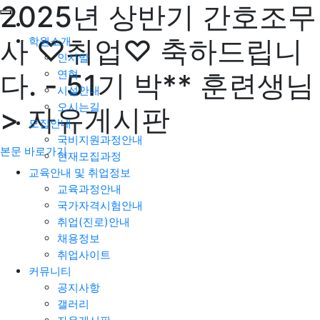
2025년 상반기 간호조무
사 ♡취업♡ 축하드립니
학원소개
인사말
연혁
다. - 51기 박** 훈련생님
시설안내
오시는길
> 자유게시판
모집안내
국비지원과정안내
본문 바로가기
현재모집과정
교육안내 및 취업정보
교육과정안내
국가자격시험안내
취업(진로)안내
채용정보
취업사이트
커뮤니티
공지사항
갤러리