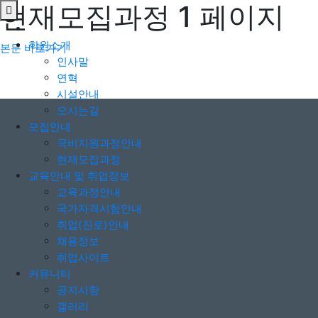
현재모집과정 1 페이지
학원소개
본문 바로가기
인사말
연혁
시설안내
오시는길
모집안내
국비지원과정안내
현재모집과정
교육안내 및 취업정보
교육과정안내
국가자격시험안내
취업(진로)안내
채용정보
취업사이트
커뮤니티
공지사항
갤러리