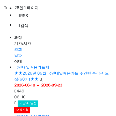
Total 28건
1 페이지
RSS
검색
과정
기간/시간
조회
날짜
상태
국민내일배움카드제
★★2026년 09월 국민내일배움카드 주간반 수강생 모
집(60기)★★
449
06-10
마감 48일전
모집신청
국민내일배움카드제